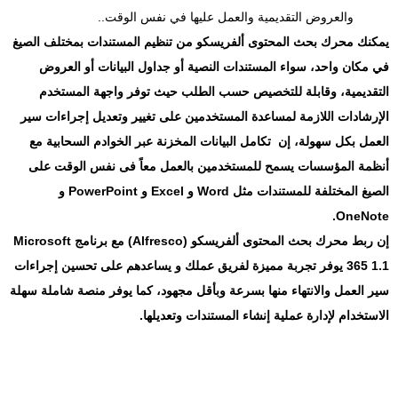
والعروض التقديمية والعمل عليها في نفس الوقت..
يمكنك محرك بحث المحتوى ألفريسكو من تنظيم المستندات بمختلف الصيغ
في مكان واحد، سواء المستندات النصية أو جداول البيانات أو العروض
التقديمية، وقابلة للتخصيص حسب الطلب حيث توفر واجهة المستخدم
الإرشادات اللازمة لمساعدة المستخدمين على تغيير وتعديل إجراءات سير
العمل بكل سهولة، إن تكامل البيانات المخزنة عبر الخوادم السحابية مع
أنظمة المؤسسات يسمح للمستخدمين بالعمل معاً فى نفس الوقت على
الصيغ المختلفة للمستندات مثل Word و Excel و PowerPoint و
OneNote.
إن ربط محرك بحث المحتوى ألفريسكو (Alfresco) مع برنامج Microsoft
365 1.1 يوفر تجربة مميزة لفريق عملك و يساعدهم على تحسين إجراءات
سير العمل والانتهاء منها بسرعة وبأقل مجهود، كما يوفر منصة شاملة سهلة
الاستخدام لإدارة عملية إنشاء المستندات وتعديلها.