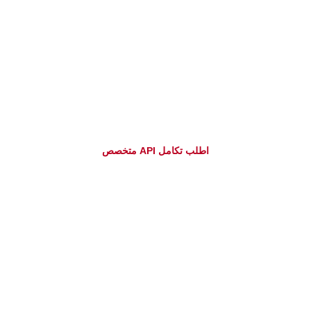
لا تجد الأنظمة التي تبحث عنها وترغب في التكامل مع أنظمة
أخرى؟
اطلب تكامل API متخصص