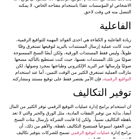
الاشخاص او المؤسسات عقدًا باستخدام مفتاحه الخاص، لا يمكنه
التنصل منه في وقت لاحق.
الفاعلية
زيادة الفاعلية و الكفاءة هي احدى الفوائد المهمة للتواقيع الرقمية،
حيث كانت عملية إرسال المستندات بالبريد لتوقيعها تستغرق وقتًا
طويلاً، وليس فقط المستندات الورقية، ولكن أيضًا النسخ الممسوحة
ضوئيًا من تلك المستندات نفسها، حيث كنت تستطيع بالتأكيد مسحها
ضوئيًا وإرسالها عبر البريد الإلكتروني وطباعتها بمجرد وصولها، لكن
مازالت العملية تستغرق الكثير من الوقت الثمين، أما عند استخدام
التواقيع الرقمية
، فإن الأمر يقتصر فقط على توقيع مستند ومشاركته.
توفير التكاليف
ان استخدام برامج إدارة عمليات التوقيع الرقمي توفر الكثير من المال
أيضا، بداية من توفير النفقات المادية، مثل الورق والحبر والتي لا تعد
باهظة التكاليف نسبياً، ولكن إذا قامت الشركة بإرسال مئات النسخ
من العقود اسبوعياً فستصبح التكاليف باهظة، والأهم من ذلك، أن
برامج إدارة
عمليات لتوقيع الرقمي
تسمح للشركات بتوفير تكاليف
الشحن والرسوم الإدارية.