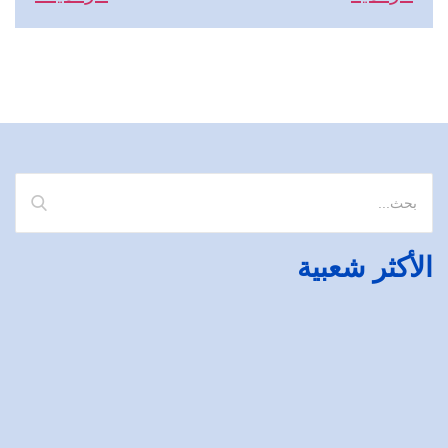
الأكثر شعبية
أهم الفوائد الرئيسية لبرامج ادارة عمليات التوقيع الرقمي SAAS
ديسمبر 25, 2022
إندورس: توقيع رقمى متوافق مع eIDAS مع مميزات لا غنى عنها لأمان
الحلول الرقمية
نوفمبر 22, 2022