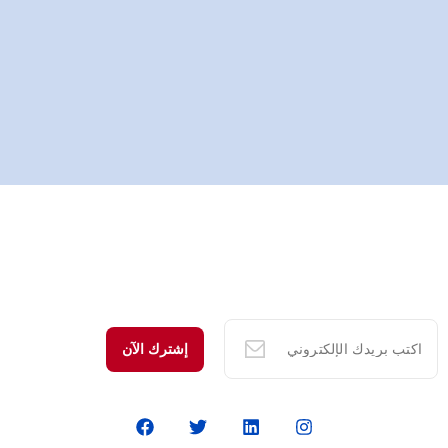
كيفية توقيع الملفات بصيغ PDF رقمياً؟
مارس 12, 2023
كيف يدعم محرك البحث الفريسكو منصة اندورس للتوقيع الرقمي؟
مارس 7, 2023
اشترك في قائمتنا البريدية
اشترك هنا للحصول على آخر الأخبار والتحديثات والعروض الخاصة في
بريدك الإلكتروني.
إشترك الآن