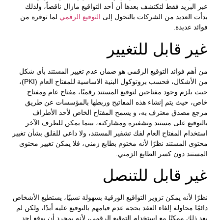
عبر البريد فقط لتكتشف بعدها أن أحد التواقيع مازال ناقصاً، ولذلك
بدأت العديد من الشركات بالتحول إلى
التوقيع الرقمي
لما توفره من
فوائد عديدة.
غير قابل للتغيير
من أهم فوائد التوقيع الرقمي هو ضمان عدم تغيير المستند بأي شكل
من الأشكال، فحسب بروتوكول البنية الاساسية للمفتاح العام (PKI)،
حيث يلزم وجود مفتاحين لتوقيع المستند رقميًا، مفتاح عام ومفتاح
خاص، حيث يتم إنشاء هذه المفاتيح وربطها بالمؤسسات عن طريق
مرجع مصدق معترف به، و يسمح المفتاح الخاص لأحد الأطراف
بالتوقيع على مستند وتشفيره ومشاركته، بينما يمكن للطرف الآخر
استخدام المفتاح العام لفك تشفير المستند، ولا داعي للقلق بشأن تغيير
محتوى المستند نظرًا لأنه مختوم بطابع زمني، فلا يمكن تغيير محتوى
المستند دون كسر الطابع الزمني.
غير قابل للتنصل
نظرًا لأنه يمكن تزوير التواقيع الورقية بسهولة نسبيًا، يستطيع الأشخاص
دائمًا محاولة إلغاء العقد بحجة عدم قيامهم بالتوقيع عليه أبدًا، ولكن لم
يعد ذلك ممكنًا مع استخدام التوقيع الرقمي، لأنه بمجرد أن يوقع احد